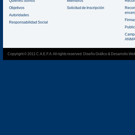
Quiénes Somos
Miembros
Recom
Objetivos
Solicitud de Inscripción
Recom
encen
Autoridades
Firmas
Responsabilidad Social
Public
Campa
ANMAC
Copyright © 2011 C.A.E.F.A. All rights reserved.
Diseño Gráfico & Desarrollo W